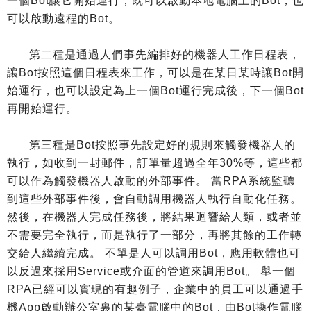
一個Bot讓它開始運行，既可以啟動本地電腦上的Bot，也
可以啟動遠程的Bot。
第二種是通過人們事先編排好的機器人工作日程表，
讓Bot按照這個日程表來工作，可以是在某日某時讓Bot開
始運行，也可以設定為上一個Bot運行完成後，下一個Bot
再開始運行。
第三種是Bot按照事先設定好的規則來觸發機器人的
執行，如收到一封郵件，訂單量超過全年30%等，這些都
可以作為觸發機器人啟動的外部事件。 當RPA系統監聽
到這些外部事件後，會自動調用機器人執行自動化任務。
然後，在機器人完成任務後，將結果迴響給人類，或者並
不需要完全執行，而是執行了一部分，再將其餘的工作轉
交給人繼續完成。 不單是人可以調用Bot，應用軟體也可
以反過來採用Service或介面的管道來調用Bot。 舉一個
RPA已經可以實現的有趣例子，企業中的員工可以通過手
機App啟動辦公室裏的某臺電腦中的Bot，由Bot操作電腦