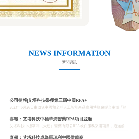
NEWS INFORMATION
新聞資訊
公司捷報|艾塔科技榮獲第三屆中國RPA+
2023年6月26日由RPA中國和全球人工智能産品應用博覽會聯合主辦「第
三屆中國RPA+AI開發者大賽」決賽在蘇州國際博覽中心A1館舉行，此
喜報：艾塔科技中標華潤醫藥RPA項目並順
次大賽由蘇州市金融科
艾塔科技中標華潤（大連）醫藥有限公RPA軟件服務采購項目，通過前
期的調研準備，及項目實施開發、流程測試，試運行，總體驗收四大階
喜報：艾塔科技成為馬瑞利中國供應商
段，項目正式上線穩定運行，成功交付