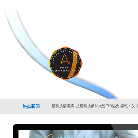
|艾塔科技的
热点新闻
公司捷報|艾塔科技榮獲第
艾塔科技參加大連CIO協會
喜報：艾塔科
N RPA通
三屆中國RPA+
主辦的2023
藥RPA