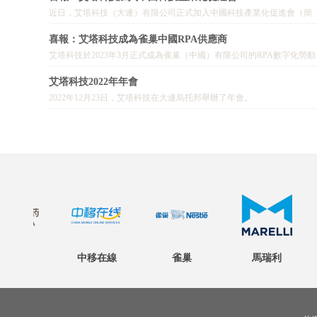
近日，艾塔科技（大連）有限公司正式加入中國科技產業化促進會（簡
稱：科促會），成為其會員單位之一。
喜報：艾塔科技成為雀巢中國RPA供應商
艾塔科技於2023年3月正式成為雀巢（中國）有限公司的RPA數字化勞動
力供應商。
艾塔科技2022年年會
2022年12月23日，艾塔科技在大連烏托邦舉辦了年會。
難忘的2022，我們共同度過。滿懷希望的2023，我們共同迎接。
醫藥
中移在線
雀巢
馬瑞利