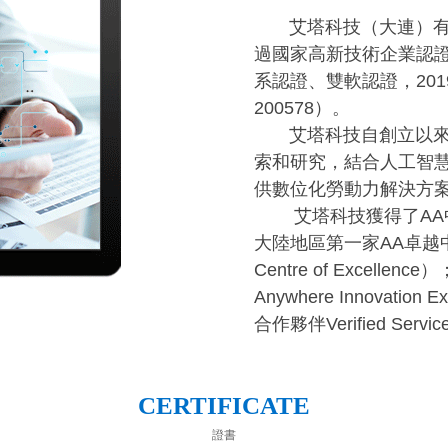
艾塔科技（大連）有限
過國家高新技術企業認證、
系認證、雙軟認證，20
200578）。
艾塔科技自創立以來，
索和研究，結合人工智慧
供數位化勞動力解決方
艾塔科技獲得了AA中
大陸地區第一家AA卓越中心COE
Centre of Excelle
Anywhere Innovati
合作夥伴Verified Servi
CERTIFICATE
證書