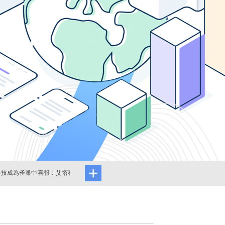
成為雀巢中
喜報：艾塔科技成為塔塔中
艾塔科技2022年年會
RPA技術在銀行業
應商
國供應商，攜手共
型中備受矚目