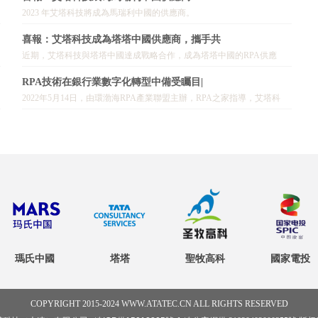
2023 年艾塔科技將成為馬瑞利中國的供應商。
喜報：艾塔科技成為塔塔中國供應商，攜手共
近期，艾塔科技與塔塔中國達成戰略合作，成為塔塔中國的RPA供應
商。
RPA技術在銀行業數字化轉型中備受矚目|
2022年5月14日，由環渤海RPA產業聯盟主辦，RPA之家指導，艾塔科
技、嘉友軟體、Automation Anywhere承辦的“數位化工作力助力金融服務
業智
瑪氏中國
塔塔
聖牧高科
國家電投
COPYRIGHT 2015-2024 WWW.ATATEC.CN ALL RIGHTS RESERVED