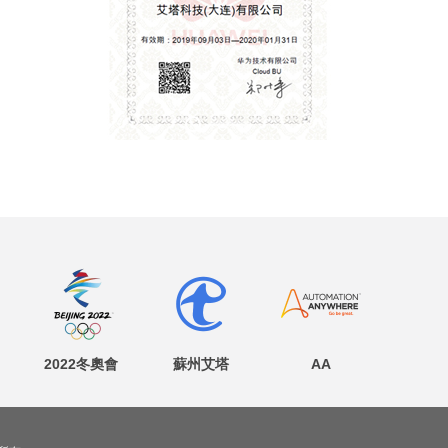
2022冬奧會
蘇州艾塔
AA
建廣數